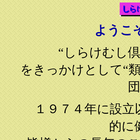
ようこ
“しらけむし倶
をきっかけとして“
１９７４年に設立
的に