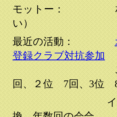
モットー： 相互
い）
最近の活動：
登録クラブ対抗参加
これまでの
回、２位 7回、3位 
インターネ
換、年数回の会合