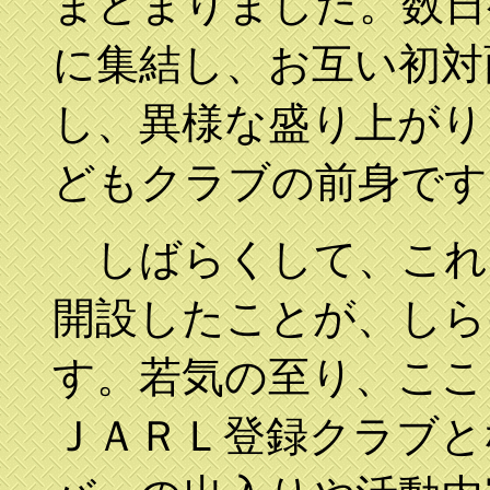
まとまりました。数日
に集結し、お互い初対
し、異様な盛り上がり
どもクラブの前身です
しばらくして、これ
開設したことが、しら
す。若気の至り、ここ
ＪＡＲＬ登録クラブと