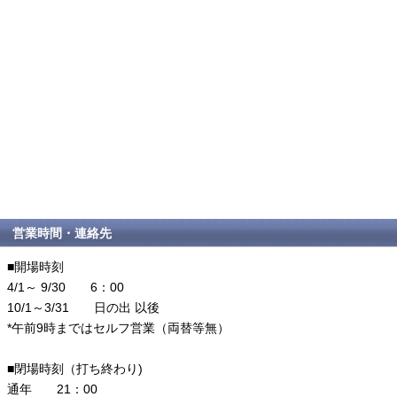
営業時間・連絡先
■開場時刻
4/1～ 9/30 6：00
10/1～3/31 日の出 以後
*午前9時まではセルフ営業（両替等無）
■閉場時刻（打ち終わり)
通年 21：00