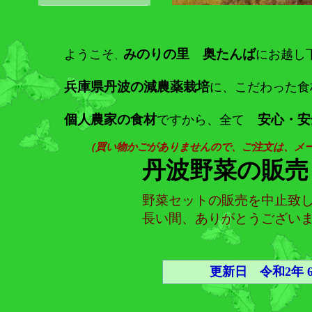
みのりの里 奥たんば
ようこそ
にお越し
、
兵庫県丹波の減農薬栽培
に、こだわった食
個人農家の食材
安心・安
ですから、全て
（買い物かごがありませんので、ご注文は、メー
丹波野菜の販売
野菜セットの販売を中止致
長い間、ありがとうござい
更新日 令和2年 6